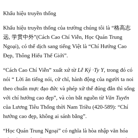
Khẩu hiệu truyền thống
Khẩu hiệu truyền thống của trường chúng tôi là “
格高志
远
,
学贯中外
”(Cách Cao Chí Viễn, Học Quán Trung
Ngoại), có thể dịch sang tiếng Việt là “Chí Hướng Cao
Đẹp, Thông Hiểu Thế Giới”.
“Cách Cao Chí Viễn” xuất xứ từ
Lễ
Ký
·Ty Y
, trong đó có
nói “ Lời ăn tiếng nói, cử chỉ, hành động của người ta noi
theo chuẩn mực đạo đức và phép xử thế đúng đắn thì sống
với chí hướng cao đẹp”, và còn bắt nguồn từ
Văn Tuyển
của Lương Tiêu Thống thời Nam Triều (420-589): “Chí
hướng cao đẹp, không ai sánh bằng”.
“Học Quán Trung Ngoại” có nghĩa là hòa nhập văn hóa