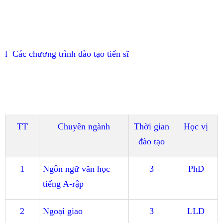
l
Các chương trình đào tạo tiến sĩ
TT
Chuyên ngành
Thời gian
Học vị
đào tạo
1
Ngôn ngữ văn học
3
PhD
tiếng A-rập
2
Ngoại giao
3
LLD