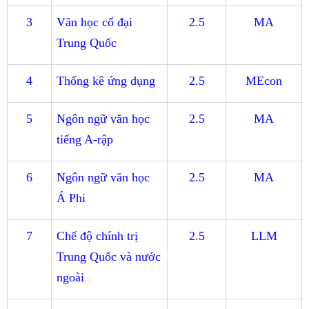
3
Văn học cổ đại
2.5
MA
Trung Quốc
4
Thống kê ứng dụng
2.5
MEcon
5
Ngôn ngữ văn học
2.5
MA
tiếng A-rập
6
Ngôn ngữ văn học
2.5
MA
Á Phi
7
Chế độ chính trị
2.5
LLM
Trung Quốc và nước
ngoài