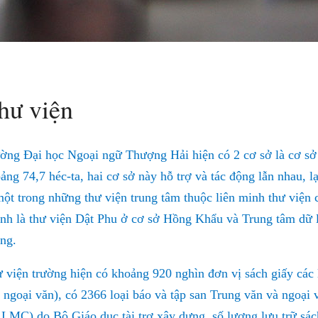
hư viện
ờng Đại học Ngoại ngữ Thượng Hải hiện có 2 cơ sở là cơ sở
ảng 74,7 héc-ta, hai cơ sở này hỗ trợ và tác động lẫn nhau, l
một trong những thư viện trung tâm thuộc liên minh thư viện 
nh là thư viện Dật Phu ở cơ sở Hồng Khẩu và Trung tâm dữ l
ng.
 viện trường hiện có khoảng 920 nghìn đơn vị sách giấy các l
 ngoại văn), có 2366 loại báo và tập san Trung văn và ngoại
LMC) do Bộ Giáo dục tài trợ xây dựng, số lượng lưu trữ sác