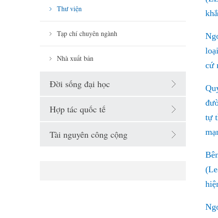
Thư viện
khắ
Tạp chí chuyên ngành
Ngo
loạ
Nhà xuất bản
cứ 
Đời sống đại học
Quy
đườ
Hợp tác quốc tế
tự 
mạn
Tài nguyên công cộng
Bên
(
Le
hiệ
Ngo