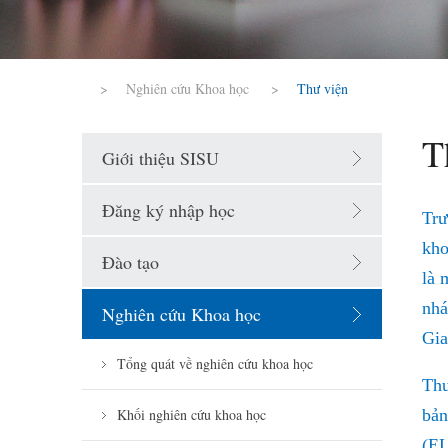
>
Nghiên cứu Khoa học
>
Thư viện
T
Giới thiệu SISU
Đăng ký nhập học
Trư
kho
Đào tạo
là 
nhá
Nghiên cứu Khoa học
Gia
Tổng quát về nghiên cứu khoa học
Thư
Khối nghiên cứu khoa học
bản
(EL