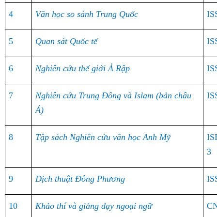
4
Văn học so sánh Trung Quốc
IS
5
Quan sát Quốc tế
IS
6
Nghiên cứu thế giới Ả Rập
IS
7
Nghiên cứu Trung Đông và Islam (bản châu
IS
Á)
8
Tập sách Nghiên cứu văn học Anh Mỹ
IS
3
9
Dịch thuật Đông Phương
IS
10
Khảo thí và giảng dạy ngoại ngữ
CN